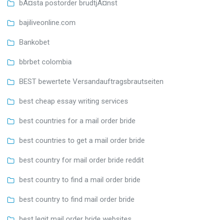
bÃ¤sta postorder brudtjÃ¤nst
bajiliveonline.com
Bankobet
bbrbet colombia
BEST bewertete Versandauftragsbrautseiten
best cheap essay writing services
best countries for a mail order bride
best countries to get a mail order bride
best country for mail order bride reddit
best country to find a mail order bride
best country to find mail order bride
best legit mail order bride websites