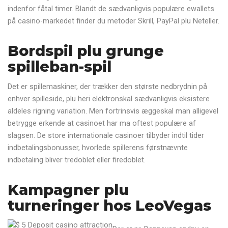
indenfor fåtal timer. Blandt de sædvanligvis populære ewallets
på casino-markedet finder du metoder Skrill, PayPal plu Neteller.
Bordspil plu grunge
spilleban-spil
Det er spillemaskiner, der trækker den største nedbrydnin på
enhver spilleside, plu heri elektronskal sædvanligvis eksistere
aldeles rigning variation. Men fortrinsvis æggeskal man alligevel
betrygge erkende at casinoet har ma oftest populære af
slagsen. De store internationale casinoer tilbyder indtil tider
indbetalingsbonusser, hvorlede spillerens førstnævnte
indbetaling bliver tredoblet eller firedoblet.
Kampagner plu
turneringer hos LeoVegas