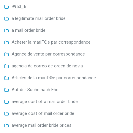
9950_tr
a legitimate mail order bride
a mail order bride
Acheter la mariГ©e par correspondance
Agence de vente par correspondance
agencia de correo de orden de novia
Articles de la mariГ©e par correspondance
Auf der Suche nach Ehe
average cost of a mail order bride
average cost of mail order bride
average mail order bride prices