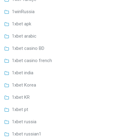
1winRussia
1xbet apk
1xbet arabic
1xbet casino BD
1xbet casino french
1xbet india
1xbet Korea
1xbet KR
1xbet pt
1xbet russia
1xbet russian1