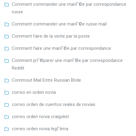
Comment commander une mariГ©e par correspondance
russe
Comment commander une mariГ©e russe mail
Comment faire de la vente par la poste
Comment faire une mariГ©e par correspondance
Comment prГ©parer une mariГ©e par correspondance
Reddit
Commout Mail Entre Russian Bride
correo en orden novia
correo orden de cuentos reales de novias
correo orden novia craigslist
correo orden novia legГ­tima