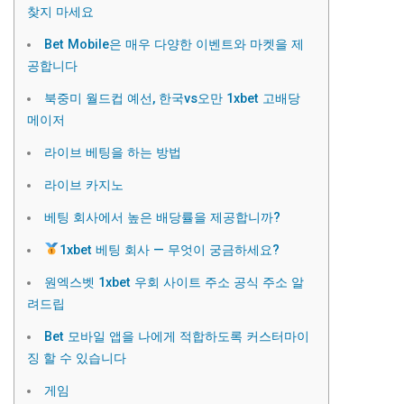
찾지 마세요
Bet Mobile은 매우 다양한 이벤트와 마켓을 제
공합니다
북중미 월드컵 예선, 한국vs오만 1xbet 고배당
메이저
라이브 베팅을 하는 방법
라이브 카지노
베팅 회사에서 높은 배당률을 제공합니까?
1xbet 베팅 회사 — 무엇이 궁금하세요?
원엑스벳 1xbet 우회 사이트 주소 공식 주소 알
려드립
Bet 모바일 앱을 나에게 적합하도록 커스터마이
징 할 수 있습니다
게임