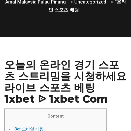
Amal Malaysia Pulau Pinang
>
Uncategorized
>
“온라
인 스포츠 베팅
FREE MONEY | FREE MONEY ONLINE | GET FREE MONEY NOW | Telegram: @seo7878 H2JpP↑↑↑Hack Tutorial PORNO SEO backlinks, Black Hat SEO, Google SEO fast ranking ↑↑↑ Telegram: @seo7878 ZYHIn↑↑↑Black Hat SEO backlinks, focusing on Black Hat SEO, Google SEO fast ranking ↑↑↑ Telegram: @seo7878 Rdmc0↑↑↑Black Hat SEO backlinks, focusing on Black Hat SEO, Google
오늘의 온라인 경기 스포
츠 스트리밍을 시청하세요
라이브 스포츠 베팅
1xbet ᐉ 1xbet Com
Content
Bet 모바일 베팅