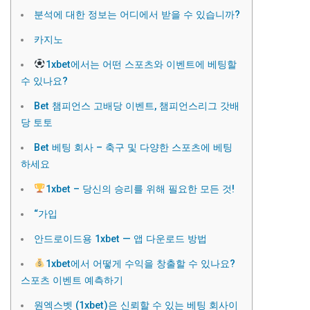
분석에 대한 정보는 어디에서 받을 수 있습니까?
카지노
1xbet에서는 어떤 스포츠와 이벤트에 베팅할
수 있나요?
Bet 챔피언스 고배당 이벤트, 챔피언스리그 갓배
당 토토
Bet 베팅 회사 – 축구 및 다양한 스포츠에 베팅
하세요
1xbet – 당신의 승리를 위해 필요한 모든 것!
“가입
안드로이드용 1xbet — 앱 다운로드 방법
1xbet에서 어떻게 수익을 창출할 수 있나요?
스포츠 이벤트 예측하기
원엑스벳 (1xbet)은 신뢰할 수 있는 베팅 회사이