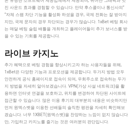
은 유명한 소프트웨어 제공업체에서 제공되며, 뛰어난 그래픽과 멋
진 사운드 효과를 경험할 수 있습니다. 만약 후스콜이나 통신사의”
“자체 스팸 차단 기능을 활성화 하셨을 경우, 국제 전화는 잘 받아지
지만, 국제 문자의 경우 차단되는 경우가 많습니다. 1xBet 베팅 회사
는 매달 베팅 슬립 배틀을 개최하고 플레이어들이 추가 보너스를 받
을 수 있는 기회를 제공합니다.
라이브 카지노
추가 혜택으로 베팅 경험을 향상시키고자 하는 사용자들을 위해,
1xBet은 다양한 기능과 프로모션을 제공합니다. 두가지 방법 모두
안전하게 공식 홈페이지로 접속이 되며, 우회주소로 접속하는 두가
지 방법을 자세히 알아보겠습니다. VPN(가상 사설 네트워크)을 활
용하면 인터넷 연결을 보호하고, 위치를 변경하여 차단된 사이트에
접근할 수 있습니다. 많은 이용 후기의 대부분의 내용은 비슷하지만
먼저 원엑스벳을 이용한 선배들의 솔직한 평판을 자세히 확인해보
겠습니다. 너무 1XBET(원엑스벳)을 찬양하는 느낌이 없지 않습니다
만, 가입하고 카지노를 즐기는 것은 여러분의 판단입니다.