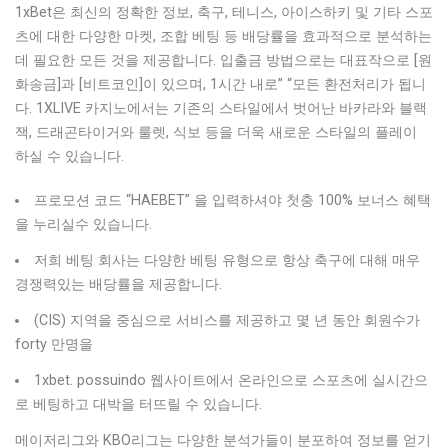
1xBet은 최신의 정확한 정보, 축구, 테니스, 아이스하키 및 기타 스포
츠에 대한 다양한 마켓, 조합 베팅 등 배당률을 효과적으로 분석하는
데 필요한 모든 것을 제공합니다. ​입출금 방법으로는 대표작으로 [원
화송금]과 [비트코인]이 있으며, 1시간 내로” “모든 환전처리가 됩니
다. 1XLIVE 카지노에서는 기존의 스타일에서 벗어난 바카라와 블랙
잭, 드래곤타이거와 룰렛, 식보 등을 더욱 새로운 스타일의 플레이
하실 수 있습니다.
프로모션 코드 “HAEBET” 을 입력하셔야 첫충 100% 보너스 혜택
을 누리실수 있습니다.
저희 베팅 회사는 다양한 베팅 유형으로 항상 축구에 대해 매우
경쟁력있는 배당률을 제공합니다.
(CIS) 지역을 중심으로 서비스를 제공하고 몇 년 동안 회원수가
forty 만명을
1xbet. possuindo 웹사이트에서 온라인으로 스포츠에 실시간으
로 베팅하고 대박을 터뜨릴 수 있습니다.
메이저리그와 KBO리그는 다양한 분석가들이 분포하여 정보를 얻기