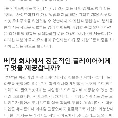
“본 가이드에서는 한국에서 가장 인기 있는 배팅 업체로 평가 받는
1XBET 사이트에 대한 가입 방법과 제품 평가, 그리고 2024년 원엑
스벳 우회주소를 확인하실 수 있습니다. 이러한 다양한 경마 행사를
통해 사용자들은 선호하는 경마 이벤트에 베팅할 수 있으며, 1xBet
은 경마 베팅 경험을 최적화하기 위해 다양한 서비스를 제공합니다.
이러한 부분이 국내 유저들이 유입되는 이유 중 가장” “큰 비중을 차
지하고 있는 것으로 보입니다.
베팅 회사에서 전문적인 플레이어에게
무엇을 제공합니까?
1xBet은 회원 가입 후 플레이어의 개인 정보를 지속해서 업데이트
하도록 권장하며 이는 본인 확인 절차와 개인정보 보호를 위한 필수
조치이다. 원엑스벳에서는 다양한 스포츠 경기에 베팅할 수 있는 온
라인 스포츠 베팅 서비스를 제공합니다. ・ 배팅금액과 상관없는 토
너먼트가 많아서 토너먼트의 상금 획득에 부담이 없습니다, ・ 회원
가입은 휴대폰이나 이메일 인증없이도 원클릭으로 가입이 가능합니
다. 한국에서는 우리카지노 계열 사이트에서 많이 즐기고 있으나 배