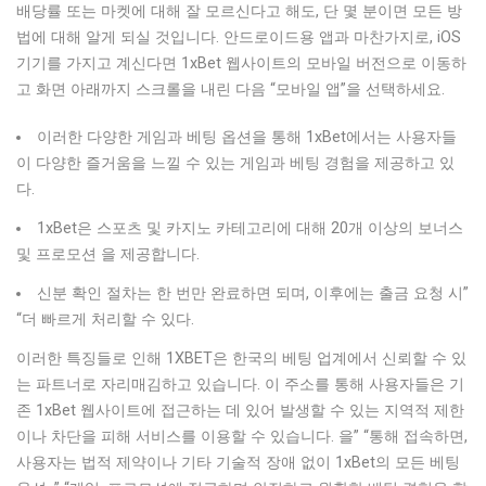
배당률 또는 마켓에 대해 잘 모르신다고 해도, 단 몇 분이면 모든 방
법에 대해 알게 되실 것입니다. 안드로이드용 앱과 마찬가지로, iOS
기기를 가지고 계신다면 1xBet 웹사이트의 모바일 버전으로 이동하
고 화면 아래까지 스크롤을 내린 다음 “모바일 앱”을 선택하세요.
이러한 다양한 게임과 베팅 옵션을 통해 1xBet에서는 사용자들
이 다양한 즐거움을 느낄 수 있는 게임과 베팅 경험을 제공하고 있
다.
1xBet은 스포츠 및 카지노 카테고리에 대해 20개 이상의 보너스
및 프로모션 을 제공합니다.
신분 확인 절차는 한 번만 완료하면 되며, 이후에는 출금 요청 시”
“더 빠르게 처리할 수 있다.
이러한 특징들로 인해 1XBET은 한국의 베팅 업계에서 신뢰할 수 있
는 파트너로 자리매김하고 있습니다. 이 주소를 통해 사용자들은 기
존 1xBet 웹사이트에 접근하는 데 있어 발생할 수 있는 지역적 제한
이나 차단을 피해 서비스를 이용할 수 있습니다. 을” “통해 접속하면,
사용자는 법적 제약이나 기타 기술적 장애 없이 1xBet의 모든 베팅