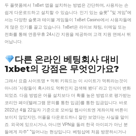
두 플랫폼에서 1xBet 앱을 설치하는 방법은 간단하며, 사용자는 손
쉽게 다운로드하고 설치할 수 있습니다. 인기 있는 슬롯” “및 게임”에
서는 다양한 슬롯과 테이블 게임들이 1xBet Casino에서 사용자들에
게 많은 인기를 끌고 있습니다. 1xBet은 라이브 채팅, 이메일 또는
전화를 통해 연중무휴 24시간 지원을 제공하여 고객 지원 면에서 뛰
어납니다.
다른 온라인 베팅회사 대비
1xbet의 강점은 무엇인가요?
그래서 요즘 사이트명 + 먹튀 키워드는 이 사이트가 먹튀라는것이
아니라 ‘사람들이 혹시라도 먹튀인지 검색해 봤다‘ 라고 인식이 변화
되었죠. 다음 방법은 어플 설치보다 더 확률 높은 방법으로 평가받는
코리안 페이(텔레그램 문의를 통한 입금)를 통한 입금입니다. 바로
2022년 4월 22일자 기준으로 모바일 웹사이트엔 계좌이체 버튼이
보이지 않았지만, 어플을 다운로드하니 잘만 보였다는 사실을 말이
죠. 외국에 있으시거나, 아니면 VPN을 돌려 한국 아이피가 아닌 분
들에게 자주” “일어나는 현상입니다. 베팅샵에 처음 방문하시거나