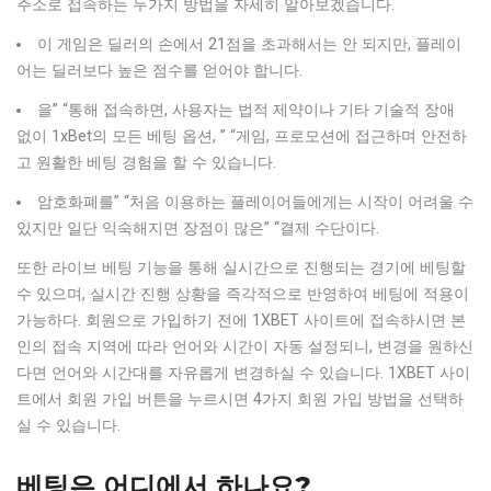
주소로 접속하는 두가지 방법을 자세히 알아보겠습니다.
이 게임은 딜러의 손에서 21점을 초과해서는 안 되지만, 플레이
어는 딜러보다 높은 점수를 얻어야 합니다.
을” “통해 접속하면, 사용자는 법적 제약이나 기타 기술적 장애
없이 1xBet의 모든 베팅 옵션, ” “게임, 프로모션에 접근하며 안전하
고 원활한 베팅 경험을 할 수 있습니다.
암호화폐를” “처음 이용하는 플레이어들에게는 시작이 어려울 수
있지만 일단 익숙해지면 장점이 많은” “결제 수단이다.
또한 라이브 베팅 기능을 통해 실시간으로 진행되는 경기에 베팅할
수 있으며, 실시간 진행 상황을 즉각적으로 반영하여 베팅에 적용이
가능하다. 회원으로 가입하기 전에 1XBET 사이트에 접속하시면 본
인의 접속 지역에 따라 언어와 시간이 자동 설정되니, 변경을 원하신
다면 언어와 시간대를 자유롭게 변경하실 수 있습니다. 1XBET 사이
트에서 회원 가입 버튼을 누르시면 4가지 회원 가입 방법을 선택하
실 수 있습니다.
베팅은 어디에서 하나요?