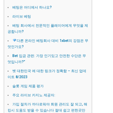
베팅은 어디에서 하나요?
라이브 베팅
베팅 회사에서 전문적인 플레이어에게 무엇을 제
공합니까?
다른 온라인 베팅회사 대비 1xbet의 강점은 무
엇인가요?
Bet 입금 관련: 가장 인기있고 안전한 수단은 무
엇입니까?”
벳 대한민국 에 대한 링크가 정확함 – 최신 업데
이트 8/2023
슬롯 게임 제품 평가
주요 라이브 카지노 제공자:
가입 절차가 까다로워야 회원 관리도 잘 되고, 해
킹시 도움도 받을 수 있습니다 절대 쉽고 편한곳만