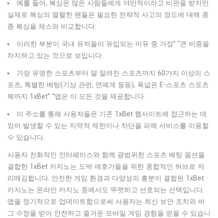
예를 들어, 복싱은 많은 사람들에게 야만적이라고 비판을 받지만
실제로 복싱의 열렬한 팬들은 필요한 전략적 사고의 정도에 대해 종
종 복싱을 체스와 비교합니다.
이러한 부분이 국내 유저들이 유입되는 이유 중 가장” “큰 비중을
차지하고 있는 것으로 보입니다.
가장 유명한 스포츠부터 덜 알려진 스포츠까지 60가지 이상의 스
포츠, 특별한 베팅(기상 관련, 연예계 등등), 폭넓은 E-스포츠 스포츠
북까지 1xBet” “앱은 이 모든 것을 제공합니다.
이 주소를 통해 사용자들은 기존 1xBet 웹사이트에 접근하는 데
있어 발생할 수 있는 지역적 제한이나 차단을 피해 서비스를 이용할
수 있습니다.
사용자 친화적인 인터페이스와 함께 광범위한 스포츠 베팅 옵션을
결합한 1xBet 카지노는 도박 애호가들을 위한 종합적인 허브로 자
리매김합니다. 안전한 게임 환경과 다양성의 흥분이 결합된 1xBet
카지노는 온라인 카지노 중에서도 뚜렷하고 선호되는 선택입니다.
앱을 정기적으로 업데이트함으로써 사용자는 최신 보안 조치와 버
그 수정을 받아 안전하고 즐거운 모바일 게임 경험을 얻을 수 있습니