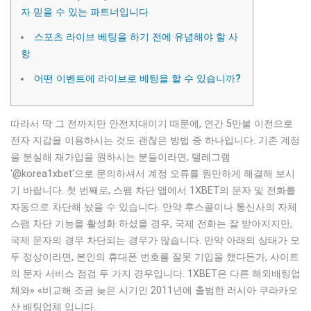
자 믿을 수 있는 파트너입니다
스포츠 라이브 베팅을 하기 전에 유념해야 할 사
항
어떤 이벤트에 라이브로 베팅을 할 수 있습니까?
따라서 딱 그 전까지만 안전지대이기 때문에, 연간 5만불 이전으로
전자 지갑을 이용하시는 것도 괜찮은 방법 중 하나입니다. 기존 계정
을 분실해 재가입을 원하시는 분들이라면, 텔레그램
‘@korea1xbet‘으로 문의하셔서 계정 오류를 원만하게 해결해 보시
기 바랍니다. 첫 번째로, 스팸 차단 앱에서 1XBET의 문자 및 전화를
자동으로 차단해 놨을 수 있습니다. 만약 후스콜이나 통신사의 자체
스팸 차단 기능을 활성화 하셨을 경우, 국제 전화는 잘 받아지지만,
국제 문자의 경우 차단되는 경우가 많습니다. 만약 아래의 상태가 모
두 정상이라면, 본인의 휴대폰 번호를 잘못 기입을 했다든가, 사이트
의 문자 서비스 점검 두 가지 경우입니다. 1XBET은 다른 해외배팅업
체와» «비교해 조금 늦은 시기인 2011년에 출범한 러시아 쿠라카오
산 배팅업체 입니다.