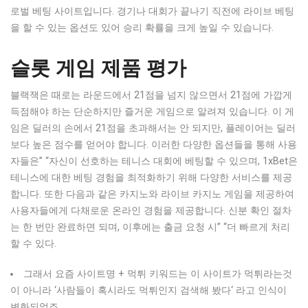
로벌 베팅 사이트입니다. 경기나 대회가 끝나기 직전에 라이브 베팅
을 할 수 있는 옵션도 있어 승리 확률을 크게 높일 수 있습니다.
슬롯 게임 제품 평가
블랙잭은 때로는 라운드에서 21점을 넘지 않으면서 21점에 가깝게
득점해야 하는 단순하지만 즐거운 게임으로 알려져 있습니다. 이 게
임은 딜러의 손에서 21점을 초과해서는 안 되지만, 플레이어는 딜러
보다 높은 점수를 얻어야 합니다. 이러한 다양한 옵션들을 통해 사용
자들은” “자신이 선호하는 테니스 대회에 베팅할 수 있으며, 1xBet은
테니스에 대한 베팅 경험을 최적화하기 위해 다양한 서비스를 제공
합니다. 또한 다음과 같은 카지노와 라이브 카지노 게임을 제공하여
사용자들에게 다채로운 온라인 경험을 제공합니다. 신분 확인 절차
는 한 번만 완료하면 되며, 이후에는 출금 요청 시” “더 빠르게 처리
할 수 있다.
그래서 요즘 사이트명 + 먹튀 키워드는 이 사이트가 먹튀라는것
이 아니라 ‘사람들이 혹시라도 먹튀인지 검색해 봤다‘ 라고 인식이
변화되었죠.