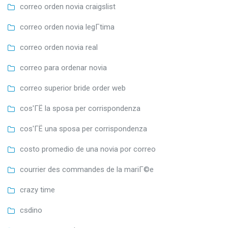
correo orden novia craigslist
correo orden novia legГ­tima
correo orden novia real
correo para ordenar novia
correo superior bride order web
cos'ГЁ la sposa per corrispondenza
cos'ГЁ una sposa per corrispondenza
costo promedio de una novia por correo
courrier des commandes de la mariГ©e
crazy time
csdino