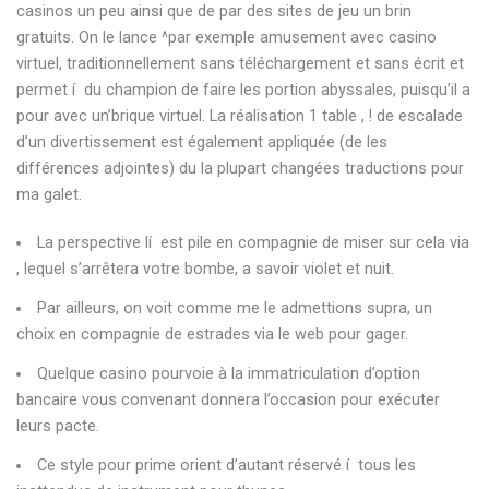
casinos un peu ainsi que de par des sites de jeu un brin
gratuits. On le lance ^par exemple amusement avec casino
virtuel, traditionnellement sans téléchargement et sans écrit et
permet í du champion de faire les portion abyssales, puisqu’il a
pour avec un’brique virtuel. La réalisation 1 table , ! de escalade
d’un divertissement est également appliquée (de les
différences adjointes) du la plupart changées traductions pour
ma galet.
La perspective lí est pile en compagnie de miser sur cela via
, lequel s’arrêtera votre bombe, a savoir violet et nuit.
Par ailleurs, on voit comme me le admettions supra, un
choix en compagnie de estrades via le web pour gager.
Quelque casino pourvoie à la immatriculation d’option
bancaire vous convenant donnera l’occasion pour exécuter
leurs pacte.
Ce style pour prime orient d’autant réservé í tous les