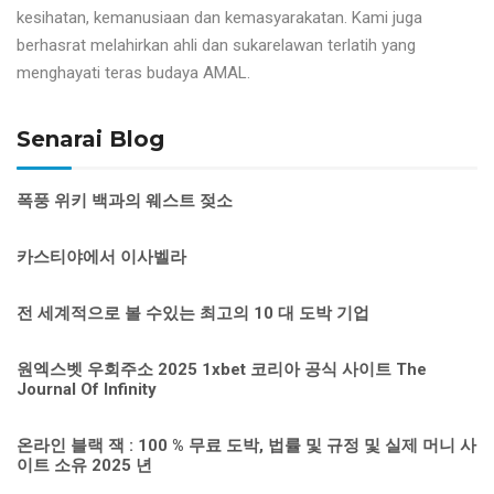
kesihatan, kemanusiaan dan kemasyarakatan. Kami juga
berhasrat melahirkan ahli dan sukarelawan terlatih yang
menghayati teras budaya AMAL.
Senarai Blog
폭풍 위키 백과의 웨스트 젖소
카스티야에서 이사벨라
전 세계적으로 볼 수있는 최고의 10 대 도박 기업
원엑스벳 우회주소 2025 1xbet 코리아 공식 사이트 The
Journal Of Infinity
온라인 블랙 잭 : 100 % 무료 도박, 법률 및 규정 및 실제 머니 사
이트 소유 2025 년