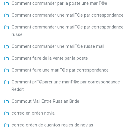
Comment commander par la poste une mariГ©e
Comment commander une mariГ©e par correspondance
Comment commander une mariГ©e par correspondance
russe
Comment commander une mariГ©e russe mail
Comment faire de la vente par la poste
Comment faire une mariГ©e par correspondance
Comment prГ©parer une mariГ©e par correspondance
Reddit
Commout Mail Entre Russian Bride
correo en orden novia
correo orden de cuentos reales de novias