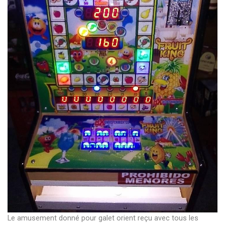
Le amusement donné pour galet orient reçu avec tous les