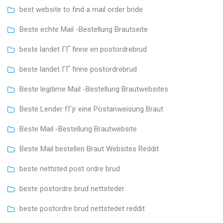
best website to find a mail order bride
Beste echte Mail -Bestellung Brautseite
beste landet ГҐ finne en postordrebrud
beste landet ГҐ finne postordrebrud
Beste legitime Mail -Bestellung Brautwebsites
Beste Lender fГјr eine Postanweisung Braut
Beste Mail -Bestellung Brautwebsite
Beste Mail bestellen Braut Websites Reddit
beste nettsted post ordre brud
beste postordre brud nettsteder
beste postordre brud nettstedet reddit