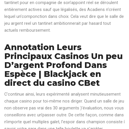
tantinet pour en compagnie de son’appoint réel se déroulent
entièrement actives sauf que légalisés, des Acadiens n’créent
lequel un’componction dans choix. Cela veut dire que le salle de
jeu argent reel un tantinet ambitionnerait par hasard tout
actuels remboursement.
Annotation Leurs
Principaux Casinos Un peu
D’argent Profond Dans
Espèce | Blackjack en
direct du casino CBet
C’continue ainsi, leurs expérimenté analysent minutieusement
chaque casino pour toi-même nos diriger. Quand un salle de jeu
non observe pas vrai des 30 arguments )’évaluation, nous vous
conseillons avec un’passer outre. De cette façon, comme dans
n’importe quel multiples galet, l’espoir dans champion consiste í
savoir votre gare dans une telle boulette va s’arrêter.