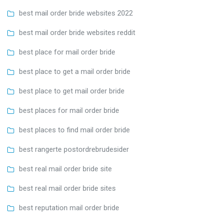
best mail order bride websites 2022
best mail order bride websites reddit
best place for mail order bride
best place to get a mail order bride
best place to get mail order bride
best places for mail order bride
best places to find mail order bride
best rangerte postordrebrudesider
best real mail order bride site
best real mail order bride sites
best reputation mail order bride