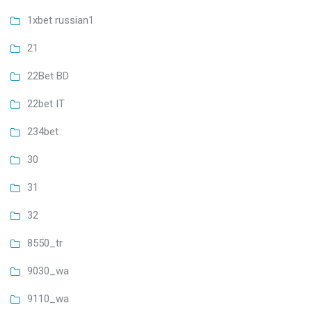
1xbet russian1
21
22Bet BD
22bet IT
234bet
30
31
32
8550_tr
9030_wa
9110_wa