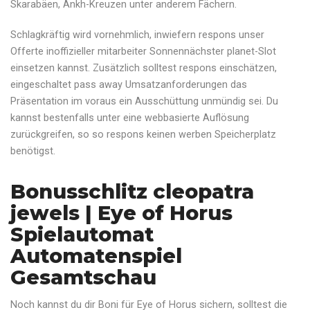
Skarabäen, Ankh-Kreuzen unter anderem Fächern.
Schlagkräftig wird vornehmlich, inwiefern respons unser
Offerte inoffizieller mitarbeiter Sonnennächster planet-Slot
einsetzen kannst. Zusätzlich solltest respons einschätzen,
eingeschaltet pass away Umsatzanforderungen das
Präsentation im voraus ein Ausschüttung unmündig sei. Du
kannst bestenfalls unter eine webbasierte Auflösung
zurückgreifen, so so respons keinen werben Speicherplatz
benötigst.
Bonusschlitz cleopatra
jewels | Eye of Horus
Spielautomat
Automatenspiel
Gesamtschau
Noch kannst du dir Boni für Eye of Horus sichern, solltest die