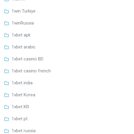
1win Turkiye
1winRussia
1xbet apk
1xbet arabic
1xbet casino BD
1xbet casino french
1xbet india
1xbet Korea
1xbet KR
1xbet pt
1xbet russia