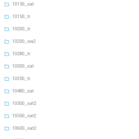
10150_sat
10150_tr
10200_tr
10200_wa2
10280_tr
10300_sat
10350_tr
10480_sat
10500_sat2
10550_sat2
10600_sat2