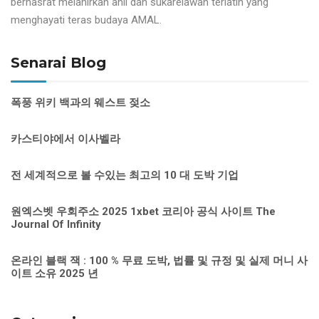
berhasrat melahirkan ahli dan sukarelawan terlatih yang
menghayati teras budaya AMAL.
Senarai Blog
폭풍 위키 백과의 웨스트 젖소
카스티야에서 이사벨라
전 세계적으로 볼 수있는 최고의 10 대 도박 기업
원엑스벳 우회주소 2025 1xbet 코리아 공식 사이트 The
Journal Of Infinity
온라인 블랙 잭 : 100 % 무료 도박, 법률 및 규정 및 실제 머니 사
이트 소유 2025 년