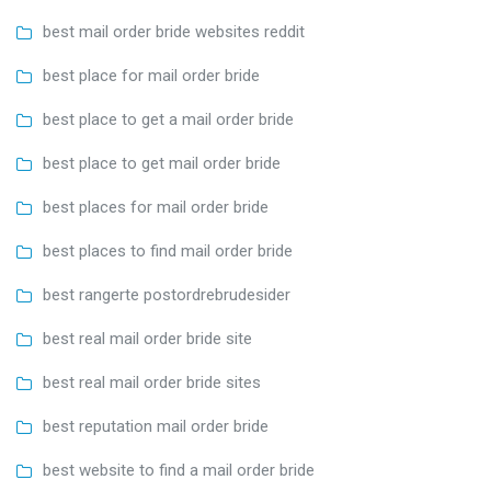
best mail order bride websites reddit
best place for mail order bride
best place to get a mail order bride
best place to get mail order bride
best places for mail order bride
best places to find mail order bride
best rangerte postordrebrudesider
best real mail order bride site
best real mail order bride sites
best reputation mail order bride
best website to find a mail order bride