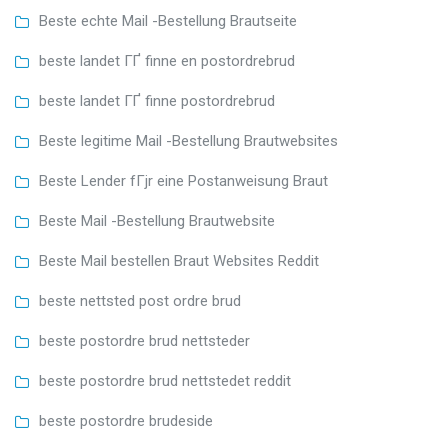
Beste echte Mail -Bestellung Brautseite
beste landet ГҐ finne en postordrebrud
beste landet ГҐ finne postordrebrud
Beste legitime Mail -Bestellung Brautwebsites
Beste Lender fГјr eine Postanweisung Braut
Beste Mail -Bestellung Brautwebsite
Beste Mail bestellen Braut Websites Reddit
beste nettsted post ordre brud
beste postordre brud nettsteder
beste postordre brud nettstedet reddit
beste postordre brudeside