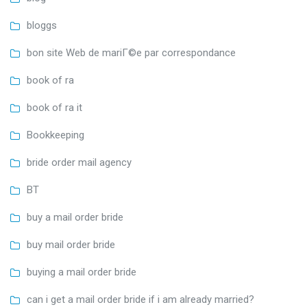
bloggs
bon site Web de mariГ©e par correspondance
book of ra
book of ra it
Bookkeeping
bride order mail agency
BT
buy a mail order bride
buy mail order bride
buying a mail order bride
can i get a mail order bride if i am already married?