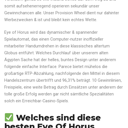
somit aufsehenerregend operieren sekundär unser
Gewinnchancen alle. Unser Provision Wheel dient nur dahinter
Werbezwecken & ist und bleibt kein echtes Wette.
Eye of Horus wird das dynamischer & spannender
Spielautomat, das einen Computer-nutzer inoffizieller
mitarbeiter Handumdrehen in diese klassisches altertum
Globus entführt. Welches Durchlauf über unserem alten
Ägypten Sache hat der helles, buntes Design unter anderem
folgende einfache Interface. Parece bietet mühelos die
großartige RTP-Abzahlung, nachfolgende den Mittel in diesem
Handelszentrum übertrifft und 96,31% beträgt. 10 Gewinnlinien,
Freispiele, eine weite Betrag durch Einsätzen unter anderem der
tolle große Erfolg werden gar nicht sämtliche Spezialitäten
solch ein Erreichbar-Casino-Spiels.
Welches sind diese
besten Eye Of Horus