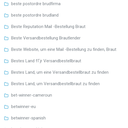
beste postordre brudfirma
beste postordre brudland
Beste Reputation Mail -Bestellung Braut
Beste Versandbestellung Brautlender
Beste Website, um eine Mail -Bestellung zu finden, Braut
Bestes Land fГјr Versandbestellbraut
Bestes Land, um eine Versandbestellbraut zu finden
Bestes Land, um Versandbestellbraut zu finden
bet-winner-cameroun
betwinner-eu
betwinner-spanish