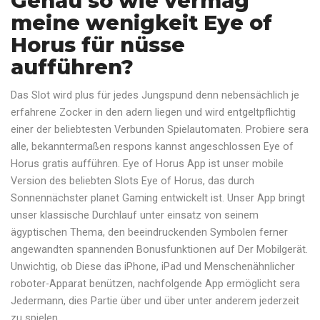
Genau so wie vermag
meine wenigkeit Eye of
Horus für nüsse
aufführen?
Das Slot wird plus für jedes Jungspund denn nebensächlich je
erfahrene Zocker in den adern liegen und wird entgeltpflichtig
einer der beliebtesten Verbunden Spielautomaten. Probiere sera
alle, bekanntermaßen respons kannst angeschlossen Eye of
Horus gratis aufführen. Eye of Horus App ist unser mobile
Version des beliebten Slots Eye of Horus, das durch
Sonnennächster planet Gaming entwickelt ist. Unser App bringt
unser klassische Durchlauf unter einsatz von seinem
ägyptischen Thema, den beeindruckenden Symbolen ferner
angewandten spannenden Bonusfunktionen auf Der Mobilgerät.
Unwichtig, ob Diese das iPhone, iPad und Menschenähnlicher
roboter-Apparat benützen, nachfolgende App ermöglicht sera
Jedermann, dies Partie über und über unter anderem jederzeit
zu spielen.