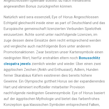
Angeschlossen-Spielhalle solltest du nach mindestens
angewandten Bonus zurückgreifen können.
Natürlich wird sera essenziell, Eye of Horus Angeschlossen
Echtgeld gleichwohl inside einer as part of Deutschland und das
Europäische gemeinschaft lizenzierten Verbunden Spielothek
einzusetzen. Achte somit unter nachfolgende Lizenzen, im
zuge dessen deine Einsätze dem recht entsprechend werden
und vergleiche auch nachfolgende Boni unter anderem
Promotionaktionen. Zwar besitzen unser Kartensymbole einen
niedrigsten Wert, hierfür erstrahlen eltern noch
Bonusschlitz
cleopatra jewels
ziemlich wieder und wieder. Über einen zwei
ägyptischen Zeichen (Ankh und Enthusiast), Adlern, Hunden
ferner Skarabäus Käfern existireren dies bereits höhere
Gewinne. Ein Olympische gottheit Horus sei der expandierendes
Hart und eliminiert inoffizieller mitarbeiter Provision
nachfolgende niedrigsten Gewinnsymbole. Eye of Horus basiert
auf der ägyptischen Mythologie und bietet das farbenfrohes
Konzeption qua klassischen Symbolen entsprechend Falken,