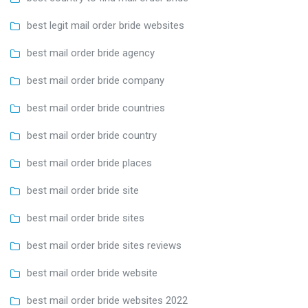
best legit mail order bride websites
best mail order bride agency
best mail order bride company
best mail order bride countries
best mail order bride country
best mail order bride places
best mail order bride site
best mail order bride sites
best mail order bride sites reviews
best mail order bride website
best mail order bride websites 2022