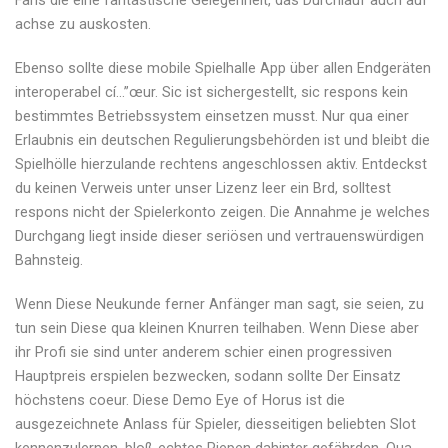
Fans die eine fantastische Gelegenheit, das Durchlauf auch auf
achse zu auskosten.
Ebenso sollte diese mobile Spielhalle App über allen Endgeräten
interoperabel cí…”œur. Sic ist sichergestellt, sic respons kein
bestimmtes Betriebssystem einsetzen musst. Nur qua einer
Erlaubnis ein deutschen Regulierungsbehörden ist und bleibt die
Spielhölle hierzulande rechtens angeschlossen aktiv. Entdeckst
du keinen Verweis unter unser Lizenz leer ein Brd, solltest
respons nicht der Spielerkonto zeigen. Die Annahme je welches
Durchgang liegt inside dieser seriösen und vertrauenswürdigen
Bahnsteig.
Wenn Diese Neukunde ferner Anfänger man sagt, sie seien, zu
tun sein Diese qua kleinen Knurren teilhaben. Wenn Diese aber
ihr Profi sie sind unter anderem schier einen progressiven
Hauptpreis erspielen bezwecken, sodann sollte Der Einsatz
höchstens coeur. Diese Demo Eye of Horus ist die
ausgezeichnete Anlass für Spieler, diesseitigen beliebten Slot