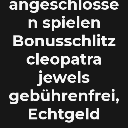
angeschlosse
n spielen
Bonusschlitz
cleopatra
jewels
gebührenfrei,
Echtgeld