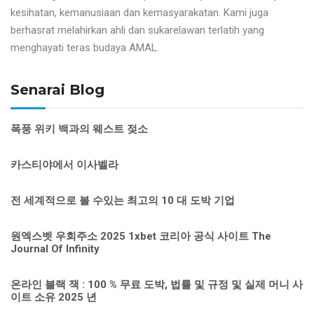
kesihatan, kemanusiaan dan kemasyarakatan. Kami juga
berhasrat melahirkan ahli dan sukarelawan terlatih yang
menghayati teras budaya AMAL.
Senarai Blog
폭풍 위키 백과의 웨스트 젖소
카스티야에서 이사벨라
전 세계적으로 볼 수있는 최고의 10 대 도박 기업
원엑스벳 우회주소 2025 1xbet 코리아 공식 사이트 The
Journal Of Infinity
온라인 블랙 잭 : 100 % 무료 도박, 법률 및 규정 및 실제 머니 사
이트 소유 2025 년