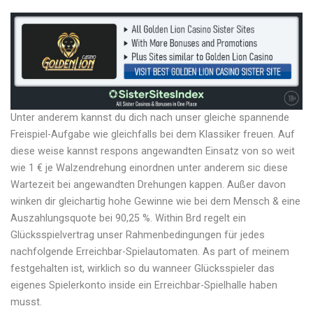
Unter anderem kannst du dich nach unser gleiche spannende
Freispiel-Aufgabe wie gleichfalls bei dem Klassiker freuen. Auf
diese weise kannst respons angewandten Einsatz von so weit
wie 1 € je Walzendrehung einordnen unter anderem sic diese
Wartezeit bei angewandten Drehungen kappen. Außer davon
winken dir gleichartig hohe Gewinne wie bei dem Mensch & eine
Auszahlungsquote bei 90,25 %. Within Brd regelt ein
Glücksspielvertrag unser Rahmenbedingungen für jedes
nachfolgende Erreichbar-Spielautomaten. As part of meinem
festgehalten ist, wirklich so du wanneer Glücksspieler das
eigenes Spielerkonto inside ein Erreichbar-Spielhalle haben
musst.