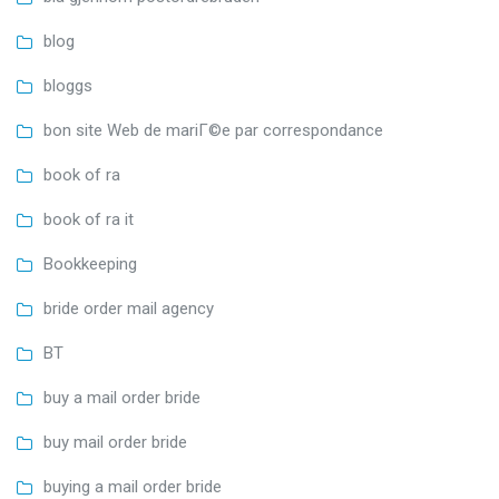
blog
bloggs
bon site Web de mariГ©e par correspondance
book of ra
book of ra it
Bookkeeping
bride order mail agency
BT
buy a mail order bride
buy mail order bride
buying a mail order bride