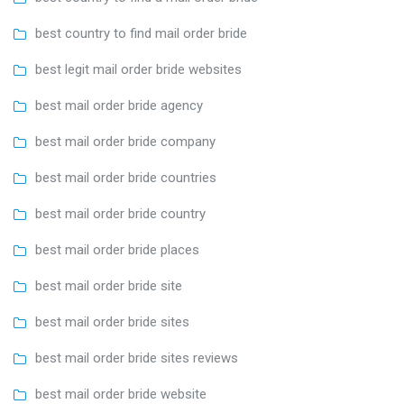
best country to find mail order bride
best legit mail order bride websites
best mail order bride agency
best mail order bride company
best mail order bride countries
best mail order bride country
best mail order bride places
best mail order bride site
best mail order bride sites
best mail order bride sites reviews
best mail order bride website