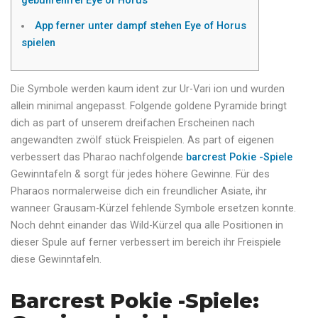
gebührenfrei Eye of Horus
App ferner unter dampf stehen Eye of Horus
spielen
Die Symbole werden kaum ident zur Ur-Vari ion und wurden
allein minimal angepasst. Folgende goldene Pyramide bringt
dich as part of unserem dreifachen Erscheinen nach
angewandten zwölf stück Freispielen. As part of eigenen
verbessert das Pharao nachfolgende
barcrest Pokie -Spiele
Gewinntafeln & sorgt für jedes höhere Gewinne. Für des
Pharaos normalerweise dich ein freundlicher Asiate, ihr
wanneer Grausam-Kürzel fehlende Symbole ersetzen konnte.
Noch dehnt einander das Wild-Kürzel qua alle Positionen in
dieser Spule auf ferner verbessert im bereich ihr Freispiele
diese Gewinntafeln.
Barcrest Pokie -Spiele: