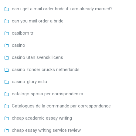
can i get a mail order bride if i am already married?
can you mail order a bride
casibom tr
casino
casino utan svensk licens
casino zonder crucks netherlands
casino-glory india
catalogo sposa per corrispondenza
Catalogues de la commande par correspondance
cheap academic essay writing
cheap essay writing service review