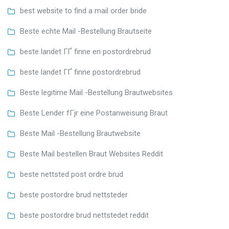
best website to find a mail order bride
Beste echte Mail -Bestellung Brautseite
beste landet ГҐ finne en postordrebrud
beste landet ГҐ finne postordrebrud
Beste legitime Mail -Bestellung Brautwebsites
Beste Lender fГјr eine Postanweisung Braut
Beste Mail -Bestellung Brautwebsite
Beste Mail bestellen Braut Websites Reddit
beste nettsted post ordre brud
beste postordre brud nettsteder
beste postordre brud nettstedet reddit