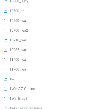
10600_sat2
10600_tr
10700_wa
10700_wa2
10710_wa
10985_wa
11400_wa
11700_wa
1w
1Win AZ Casino
1Win Brasil
1win casino spanish