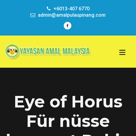
+6013-407 6770
admin@amalpulaupinang.com
Eye of Horus
Für nüsse