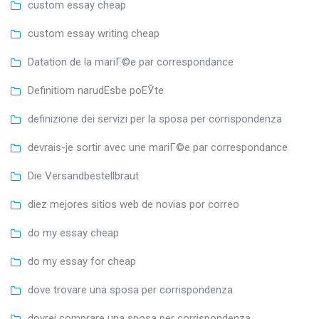
custom essay cheap
custom essay writing cheap
Datation de la mariГ©e par correspondance
Definitiom narudЕѕbe poЕЎte
definizione dei servizi per la sposa per corrispondenza
devrais-je sortir avec une mariГ©e par correspondance
Die Versandbestellbraut
diez mejores sitios web de novias por correo
do my essay cheap
do my essay for cheap
dove trovare una sposa per corrispondenza
dovrei comprare una sposa per corrispondenza