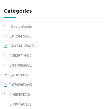
Categories
! Без рубрики
0,0128429826
0,04744125425
0,2839714422
0,3473958932
0,45859828
0,6795850445
0,700424225
0,7391687878