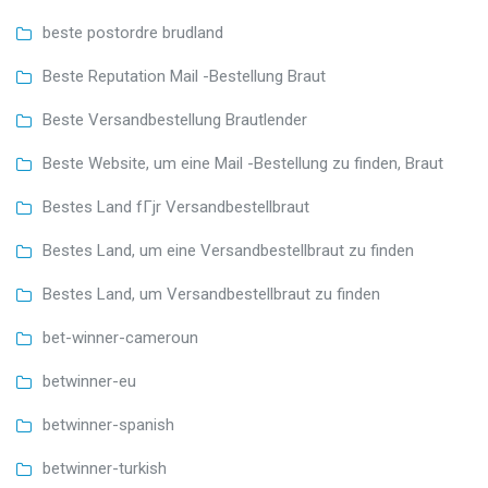
beste postordre brudland
Beste Reputation Mail -Bestellung Braut
Beste Versandbestellung Brautlender
Beste Website, um eine Mail -Bestellung zu finden, Braut
Bestes Land fГјr Versandbestellbraut
Bestes Land, um eine Versandbestellbraut zu finden
Bestes Land, um Versandbestellbraut zu finden
bet-winner-cameroun
betwinner-eu
betwinner-spanish
betwinner-turkish