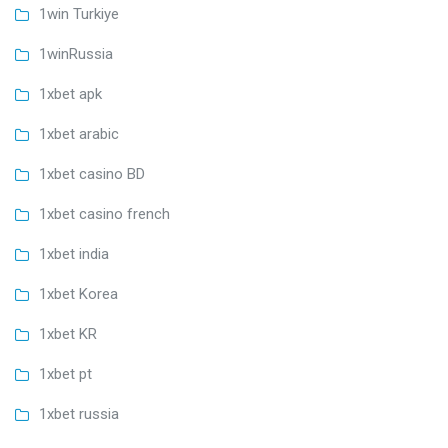
1win Turkiye
1winRussia
1xbet apk
1xbet arabic
1xbet casino BD
1xbet casino french
1xbet india
1xbet Korea
1xbet KR
1xbet pt
1xbet russia