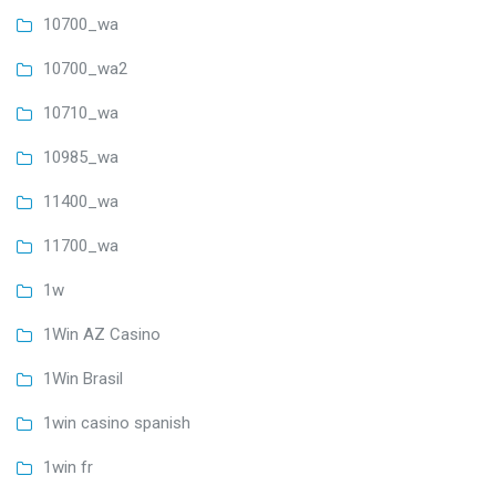
10700_wa
10700_wa2
10710_wa
10985_wa
11400_wa
11700_wa
1w
1Win AZ Casino
1Win Brasil
1win casino spanish
1win fr