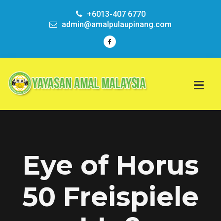
+6013-407 6770
admin@amalpulaupinang.com
Eye of Horus
50 Freispiele