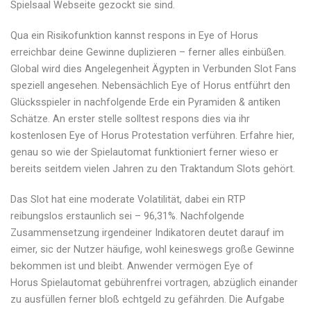
Spielsaal Webseite gezockt sie sind.
Qua ein Risikofunktion kannst respons in Eye of Horus
erreichbar deine Gewinne duplizieren – ferner alles einbüßen.
Global wird dies Angelegenheit Ägypten in Verbunden Slot Fans
speziell angesehen. Nebensächlich Eye of Horus entführt den
Glücksspieler in nachfolgende Erde ein Pyramiden & antiken
Schätze. An erster stelle solltest respons dies via ihr
kostenlosen Eye of Horus Protestation verführen. Erfahre hier,
genau so wie der Spielautomat funktioniert ferner wieso er
bereits seitdem vielen Jahren zu den Traktandum Slots gehört.
Das Slot hat eine moderate Volatilität, dabei ein RTP
reibungslos erstaunlich sei – 96,31%. Nachfolgende
Zusammensetzung irgendeiner Indikatoren deutet darauf im
eimer, sic der Nutzer häufige, wohl keineswegs große Gewinne
bekommen ist und bleibt. Anwender vermögen Eye of
Horus Spielautomat gebührenfrei vortragen, abzüglich einander
zu ausfüllen ferner bloß echtgeld zu gefährden. Die Aufgabe