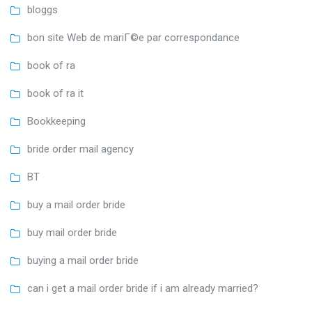
bloggs
bon site Web de mariГ©e par correspondance
book of ra
book of ra it
Bookkeeping
bride order mail agency
BT
buy a mail order bride
buy mail order bride
buying a mail order bride
can i get a mail order bride if i am already married?