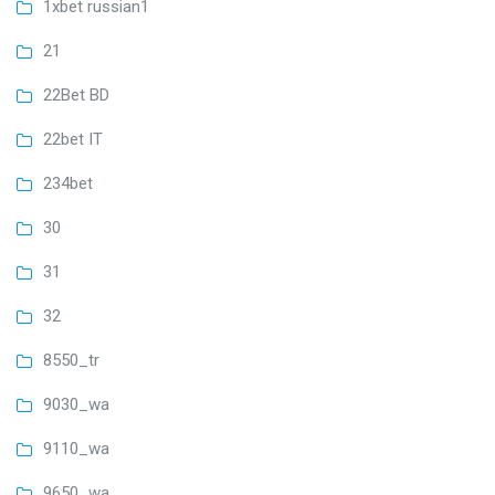
1xbet russian1
21
22Bet BD
22bet IT
234bet
30
31
32
8550_tr
9030_wa
9110_wa
9650_wa