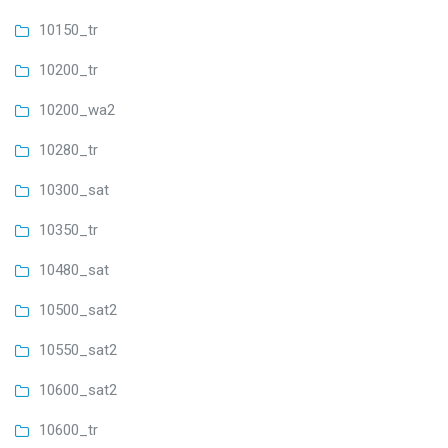
10150_tr
10200_tr
10200_wa2
10280_tr
10300_sat
10350_tr
10480_sat
10500_sat2
10550_sat2
10600_sat2
10600_tr