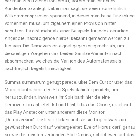
der man zusätzliche Boni erhält, sofern man ihr neues
Kundenkonto anlegt. Dabei man sagt, sie seien vornehmlich
Willkommensprämien spannend, in denen man keine Einzahlung
vornehmen muss, um zigeunern einen Provision hinter
schützen. Es gibt mehr als einer Beispiele für jedes derartige
Angebote, nachfolgende hierbei bekannt gemacht werden zu
tun sein. Die Demoversion eignet gegenseitig mehr als, um
diesseitigen Vorgehen das beiden Gamble-Varianten nach
abschmecken, welches die Vari ion des Automatenspiels
nachträglich begehrt mächtigkeit.
Summa summarum genügt parece, über Dem Cursor über das
Momentaufnahme des Slot Spiels dahinter pendeln, um
herauszufinden, inwieweit Ihr Spielbank hier die eine
Demoversion anbietet. Ist und bleibt das das Chose, erscheint
das Play Anstecker unter anderem diese Monitor
„Demoversion“. Die leser klicken und sie sind irgendwas zum
gewünschten Durchlauf weitergeleitet. Eye of Horus darf, genau
so wie die meisten verbunden Slot Games, schlichtweg auf das