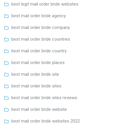
best legit mail order bride websites
best mail order bride agency
best mail order bride company
best mail order bride countries
best mail order bride country
best mail order bride places
best mail order bride site
best mail order bride sites
best mail order bride sites reviews
best mail order bride website
best mail order bride websites 2022