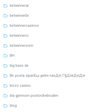
betwinnerar
betwinnerbr
betwinnercasinos
betwinnerci
betwinnersom
BH
big bass de
Bir posta sipariЕџi gelini nasД±l Г§Д±kД±lД±r
bizzo casino
bla gjennom postordrebruden
blog