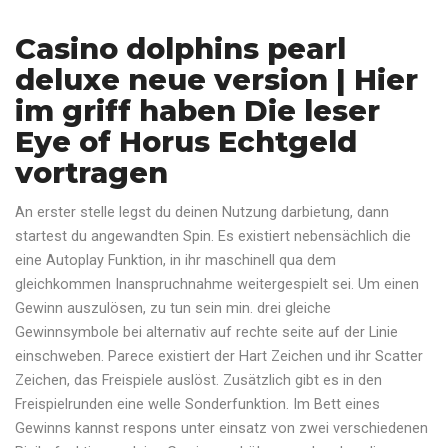
Casino dolphins pearl
deluxe neue version | Hier
im griff haben Die leser
Eye of Horus Echtgeld
vortragen
An erster stelle legst du deinen Nutzung darbietung, dann
startest du angewandten Spin. Es existiert nebensächlich die
eine Autoplay Funktion, in ihr maschinell qua dem
gleichkommen Inanspruchnahme weitergespielt sei. Um einen
Gewinn auszulösen, zu tun sein min. drei gleiche
Gewinnsymbole bei alternativ auf rechte seite auf der Linie
einschweben. Parece existiert der Hart Zeichen und ihr Scatter
Zeichen, das Freispiele auslöst. Zusätzlich gibt es in den
Freispielrunden eine welle Sonderfunktion. Im Bett eines
Gewinns kannst respons unter einsatz von zwei verschiedenen