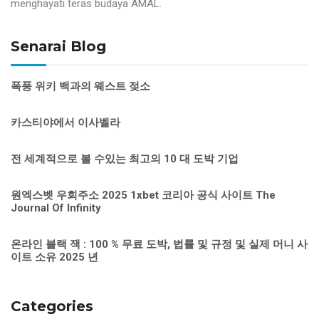
menghayati teras budaya AMAL.
Senarai Blog
폭풍 위키 백과의 웨스트 젖소
카스티야에서 이사벨라
전 세계적으로 볼 수있는 최고의 10 대 도박 기업
원엑스벳 우회주소 2025 1xbet 코리아 공식 사이트 The
Journal Of Infinity
온라인 블랙 잭 : 100 % 무료 도박, 법률 및 규정 및 실제 머니 사
이트 소유 2025 년
Categories