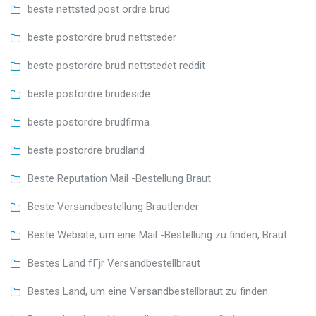
beste nettsted post ordre brud
beste postordre brud nettsteder
beste postordre brud nettstedet reddit
beste postordre brudeside
beste postordre brudfirma
beste postordre brudland
Beste Reputation Mail -Bestellung Braut
Beste Versandbestellung Brautlender
Beste Website, um eine Mail -Bestellung zu finden, Braut
Bestes Land fГјr Versandbestellbraut
Bestes Land, um eine Versandbestellbraut zu finden