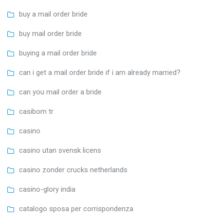
buy a mail order bride
buy mail order bride
buying a mail order bride
can i get a mail order bride if i am already married?
can you mail order a bride
casibom tr
casino
casino utan svensk licens
casino zonder crucks netherlands
casino-glory india
catalogo sposa per corrispondenza