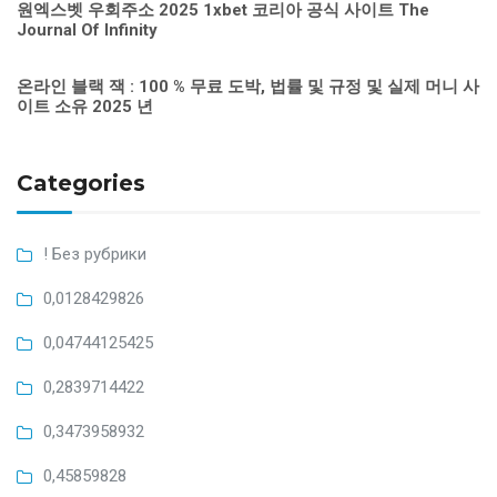
원엑스벳 우회주소 2025 1xbet 코리아 공식 사이트 The
Journal Of Infinity
온라인 블랙 잭 : 100 % 무료 도박, 법률 및 규정 및 실제 머니 사
이트 소유 2025 년
Categories
! Без рубрики
0,0128429826
0,04744125425
0,2839714422
0,3473958932
0,45859828