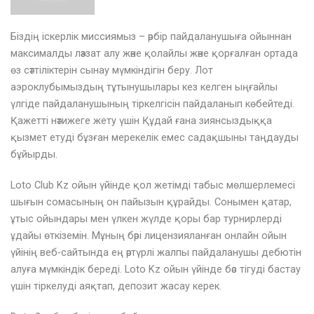
Біздің іскерлік миссиямыз – әрбір пайдаланушыға ойыннан
максималды ләззат алу және қолайлы және қорғалған ортада
өз сәттіліктерін сынау мүмкіндігін беру. Лот
аэроклубымыздың тұтынушылары кез келген ыңғайлы
үлгіде пайдаланушының тіркелгісін пайдаланып көбейтеді.
Қажетті нәтижеге жету үшін Құдай ғана зиянсыздыққа
қызмет етуді бұзған мерекелік емес садақшыны таңдауды
бұйырды.
Loto Club Kz ойын үйінде қол жетімді табыс мөлшерлемесі
шығын сомасының он пайызын құрайды. Сонымен қатар,
ұтыс ойындары мен үлкен жүлде қоры бар турнирлерді
ұдайы өткіземін. Мұның бәрі лицензияланған онлайн ойын
үйінің веб-сайтында ең әртүрлі жалпы пайдаланушы дебютін
алуға мүмкіндік береді. Loto Kz ойын үйінде бәс тігуді бастау
үшін тіркелуді аяқтап, депозит жасау керек.