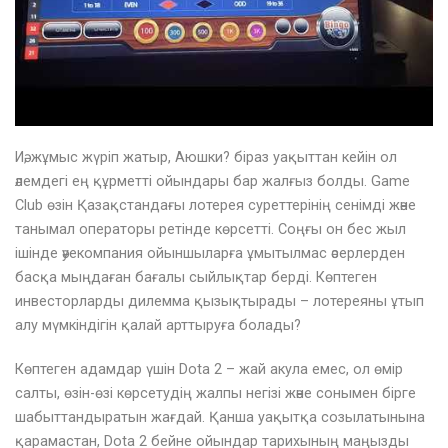
Иә, жұмыс жүріп жатыр, Аюшки? біраз уақыттан кейін ол
әлемдегі ең құрметті ойындары бар жалғыз болды. Game
Club өзін Қазақстандағы лотерея суреттерінің сенімді және
танымал операторы ретінде көрсетті. Соңғы он бес жыл
ішінде әуекомпания ойыншыларға ұмытылмас әсерлерден
басқа мыңдаған бағалы сыйлықтар берді. Көптеген
инвесторларды дилемма қызықтырады – лотереяны ұтып
алу мүмкіндігін қалай арттыруға болады?
Көптеген адамдар үшін Dota 2 – жай акула емес, ол өмір
салты, өзін-өзі көрсетудің жалпы негізі және сонымен бірге
шабыттандыратын жағдай. Қанша уақытқа созылатынына
қарамастан, Dota 2 бейне ойындар тарихының маңызды