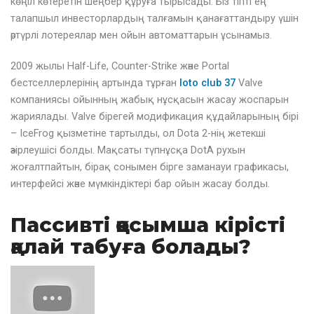
көңіл көтеретін шеңбер құруға тырысады. Біз тіпті ең
талапшыл инвесторлардың талғамын қанағаттандыру үшін
әртүрлі лотереялар мен ойын автоматтарын ұсынамыз.
2009 жылы Half-Life, Counter-Strike және Portal
бестселлерлерінің артында тұрған
loto club 37
Valve
компаниясы ойынның жабық нұсқасын жасау жоспарын
жариялады. Valve бірегей модификация құдайларының бірі
– IceFrog қызметіне тартылды, ол Dota 2-нің жетекші
әзірлеушісі болды. Мақсаты түпнұсқа DotA рухын
жоғалтпайтын, бірақ сонымен бірге заманауи графикасы,
интерфейсі және мүмкіндіктері бар ойын жасау болды.
Пассивті қосымша кірісті
қалай табуға болады?