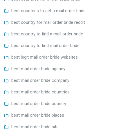
best countries to get a mail order bride
best country for mail order bride reddit
best country to find a mail order bride
best country to find mail order bride
best legit mail order bride websites
best mail order bride agency
best mail order bride company
best mail order bride countries
best mail order bride country
best mail order bride places
best mail order bride site