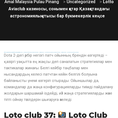
Amal Malaysia Pulau Pinang
>
Uncategorized
>
Lotto
Aviaclub казиносы, сонымен қатар Қазақстандағы
астрономиялық ұтысы бар букмекерлік кеңсе
FREE MONEY | FREE MONEY ONLINE | GET FREE MONEY NOW | Telegram: @seo7878 H2JpP↑↑↑Hack Tutorial PORNO SEO backlinks, Black Hat SEO, Google SEO fast ranking ↑↑↑ Telegram: @seo7878 ZYHIn↑↑↑Black Hat SEO backlinks, focusing on Black Hat SEO, Google SEO fast ranking ↑↑↑ Telegram: @seo7878 Rdmc0↑↑↑Black Hat SEO backlinks, focusing on Black Hat SEO, Google
FREE MONEY | FREE MONEY ONLINE | GET FREE MONEY NOW | Telegram: @seo7878 H2JpP↑↑↑Hack Tutorial PORNO SEO backlinks, Black Hat SEO, Google SEO fast ranking ↑↑↑ Telegram: @seo7878 ZYHIn↑↑↑Black Hat SEO backlinks, focusing on Black Hat SEO, Google SEO fast ranking ↑↑↑ Telegram: @seo7878 Rdmc0↑↑↑Black Hat SEO backlinks, focusing on Black Hat SEO, Google
kty6r43de↑↑↑Black Hat SEO backlinks, focusing on Black Hat SEO, Google Raking
Dota 2-дегі әрбір негізгі патч ойынның брендін өзгертеді –
қазіргі уақытта ең жақсы деп саналатын стратегиялар мен
тактикалар жинағы. Белгі кейбір таңбалар мен
нысандардың келесі патчтан кейін белгілі болуына
байланысты үнемі өзгеріп отырады. Ойыншылар да,
командалар да жаңа конфигурацияларды тиімді пайдалану
жолдарын шаршамай іздейді, иә?
жаңа стратегияларды және
тіпті ойнау тәсілдерін шығаруға әкеледі.
Loto club 37:
Loto Club