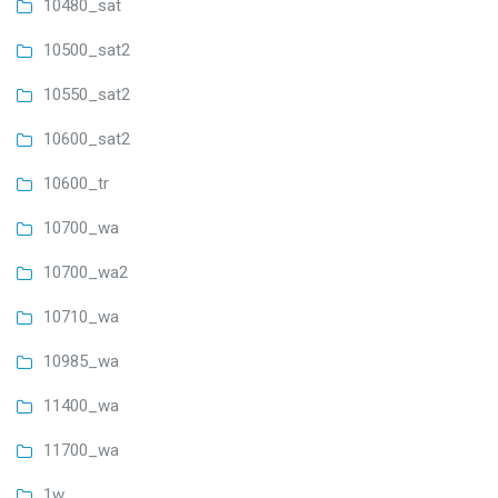
10480_sat
10500_sat2
10550_sat2
10600_sat2
10600_tr
10700_wa
10700_wa2
10710_wa
10985_wa
11400_wa
11700_wa
1w