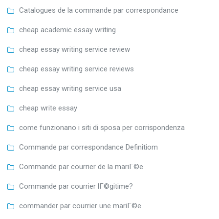
Catalogues de la commande par correspondance
cheap academic essay writing
cheap essay writing service review
cheap essay writing service reviews
cheap essay writing service usa
cheap write essay
come funzionano i siti di sposa per corrispondenza
Commande par correspondance Definitiom
Commande par courrier de la mariГ©e
Commande par courrier lГ©gitime?
commander par courrier une mariГ©e