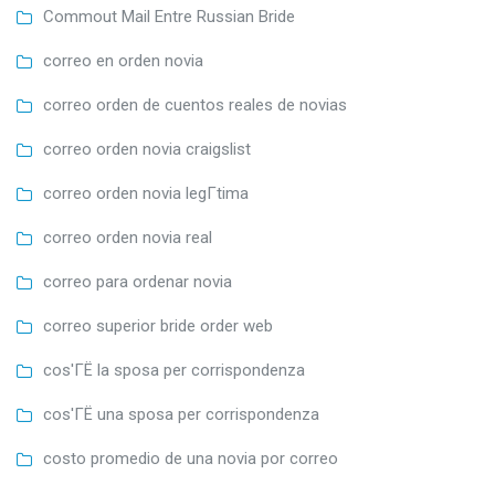
Commout Mail Entre Russian Bride
correo en orden novia
correo orden de cuentos reales de novias
correo orden novia craigslist
correo orden novia legГ­tima
correo orden novia real
correo para ordenar novia
correo superior bride order web
cos'ГЁ la sposa per corrispondenza
cos'ГЁ una sposa per corrispondenza
costo promedio de una novia por correo