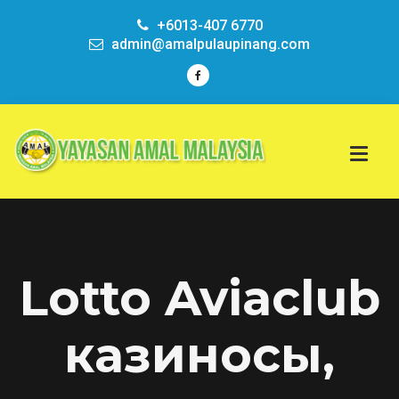
+6013-407 6770
admin@amalpulaupinang.com
Lotto Aviaclub
казиносы,