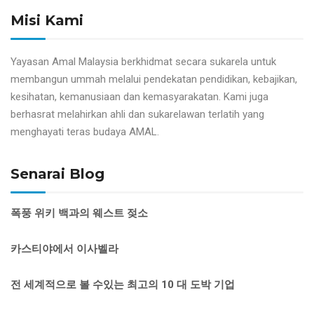
Misi Kami
Yayasan Amal Malaysia berkhidmat secara sukarela untuk
membangun ummah melalui pendekatan pendidikan, kebajikan,
kesihatan, kemanusiaan dan kemasyarakatan. Kami juga
berhasrat melahirkan ahli dan sukarelawan terlatih yang
menghayati teras budaya AMAL.
Senarai Blog
폭풍 위키 백과의 웨스트 젖소
카스티야에서 이사벨라
전 세계적으로 볼 수있는 최고의 10 대 도박 기업