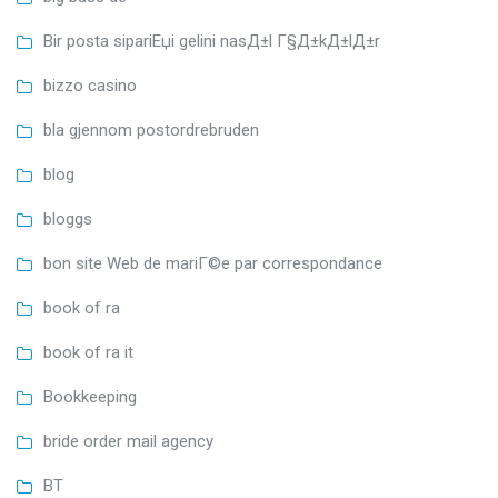
Bir posta sipariЕџi gelini nasД±l Г§Д±kД±lД±r
bizzo casino
bla gjennom postordrebruden
blog
bloggs
bon site Web de mariГ©e par correspondance
book of ra
book of ra it
Bookkeeping
bride order mail agency
BT