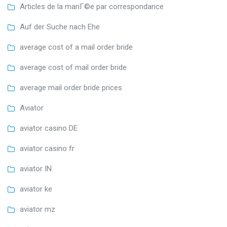
Articles de la mariГ©e par correspondance
Auf der Suche nach Ehe
average cost of a mail order bride
average cost of mail order bride
average mail order bride prices
Aviator
aviator casino DE
aviator casino fr
aviator IN
aviator ke
aviator mz