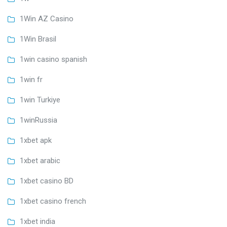
1Win AZ Casino
1Win Brasil
1win casino spanish
1win fr
1win Turkiye
1winRussia
1xbet apk
1xbet arabic
1xbet casino BD
1xbet casino french
1xbet india