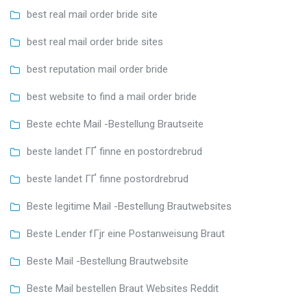
best real mail order bride site
best real mail order bride sites
best reputation mail order bride
best website to find a mail order bride
Beste echte Mail -Bestellung Brautseite
beste landet ГҐ finne en postordrebrud
beste landet ГҐ finne postordrebrud
Beste legitime Mail -Bestellung Brautwebsites
Beste Lender fГјr eine Postanweisung Braut
Beste Mail -Bestellung Brautwebsite
Beste Mail bestellen Braut Websites Reddit