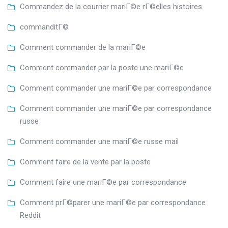
Commandez de la courrier mariГ©e rГ©elles histoires
commanditГ©
Comment commander de la mariГ©e
Comment commander par la poste une mariГ©e
Comment commander une mariГ©e par correspondance
Comment commander une mariГ©e par correspondance
russe
Comment commander une mariГ©e russe mail
Comment faire de la vente par la poste
Comment faire une mariГ©e par correspondance
Comment prГ©parer une mariГ©e par correspondance
Reddit